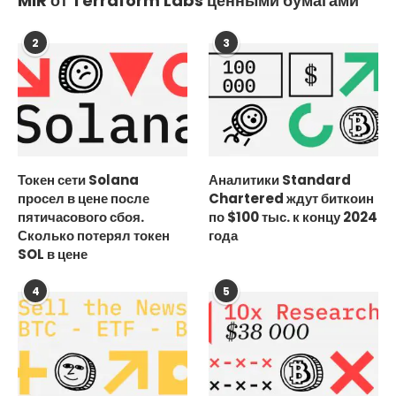
MIR от Terraform Labs ценными бумагами
2
3
Токен сети Solana
Аналитики Standard
просел в цене после
Chartered ждут биткоин
пятичасового сбоя.
по $100 тыс. к концу 2024
Сколько потерял токен
года
SOL в цене
4
5