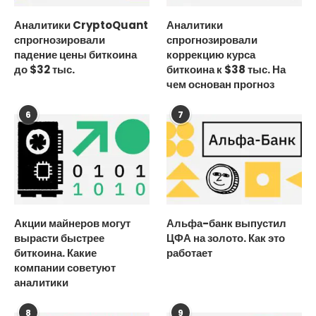
Аналитики CryptoQuant
Аналитики
спрогнозировали
спрогнозировали
падение цены биткоина
коррекцию курса
до $32 тыс.
биткоина к $38 тыс. На
чем основан прогноз
6
7
Акции майнеров могут
Альфа-банк выпустил
вырасти быстрее
ЦФА на золото. Как это
биткоина. Какие
работает
компании советуют
аналитики
8
9