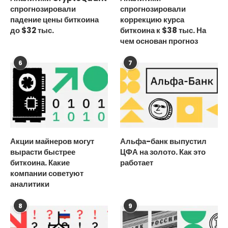
спрогнозировали
спрогнозировали
падение цены биткоина
коррекцию курса
до $32 тыс.
биткоина к $38 тыс. На
чем основан прогноз
6
7
Акции майнеров могут
Альфа-банк выпустил
вырасти быстрее
ЦФА на золото. Как это
биткоина. Какие
работает
компании советуют
аналитики
8
9