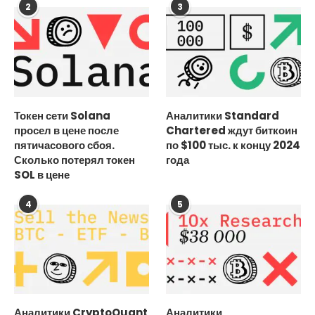
2
3
Токен сети Solana
Аналитики Standard
просел в цене после
Chartered ждут биткоин
пятичасового сбоя.
по $100 тыс. к концу 2024
Сколько потерял токен
года
SOL в цене
4
5
Аналитики CryptoQuant
Аналитики