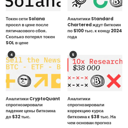
Токен сети Solana
Аналитики Standard
просел в цене после
Chartered ждут биткоин
пятичасового сбоя.
по $100 тыс. к концу 2024
Сколько потерял токен
года
SOL в цене
4
5
Аналитики CryptoQuant
Аналитики
спрогнозировали
спрогнозировали
падение цены биткоина
коррекцию курса
до $32 тыс.
биткоина к $38 тыс. На
чем основан прогноз