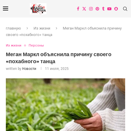
главную
Из жизни
Меган Маркл объяснила причину
своего «похабного» танца
Из жизни
Персоны
Меган Маркл объяснила причину своего
«похабного» танца
written by
Новости
11 июля, 2025