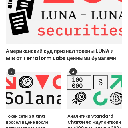
Американский суд признал токены LUNA и
MIR от Terraform Labs ценными бумагами
2
3
Токен сети Solana
Аналитики Standard
просел в цене после
Chartered ждут биткоин