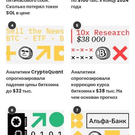
пятичасового сбоя.
по $100 тыс. к концу 2024
Сколько потерял токен
года
SOL в цене
4
5
Аналитики CryptoQuant
Аналитики
спрогнозировали
спрогнозировали
падение цены биткоина
коррекцию курса
до $32 тыс.
биткоина к $38 тыс. На
чем основан прогноз
6
7