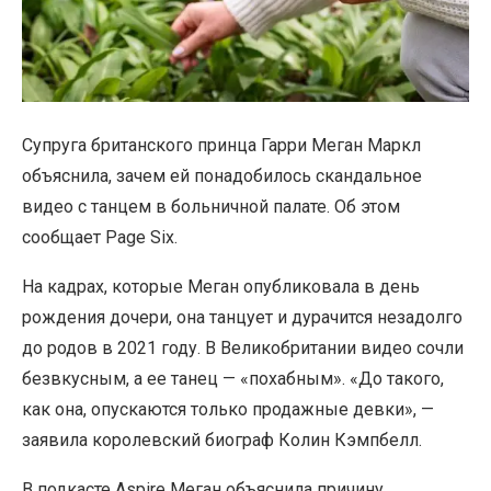
Супруга британского принца Гарри Меган Маркл
объяснила, зачем ей понадобилось скандальное
видео с танцем в больничной палате. Об этом
сообщает Page Six.
На кадрах, которые Меган опубликовала в день
рождения дочери, она танцует и дурачится незадолго
до родов в 2021 году. В Великобритании видео сочли
безвкусным, а ее танец — «похабным». «До такого,
как она, опускаются только продажные девки», —
заявила королевский биограф Колин Кэмпбелл.
В подкасте Aspire Меган объяснила причину,