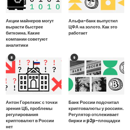
Акции майнеров могут
Альфа-банк выпустил
вырасти быстрее
ЦФА на золото. Как это
биткоина. Какие
работает
компании советуют
аналитики
8
9
Антон Горелкин: с точки
Банк России подсчитал
зрения ЦБ, проблемы
криптовалюты у россиян.
регулирования
Регулятор отслеживает
криптовалют в России
биржи и p2p-площадки
нет