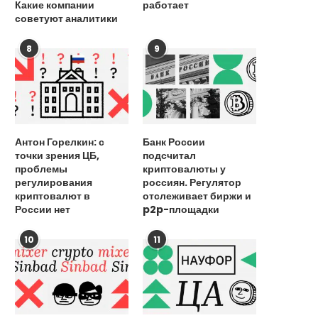
24 августа, 2025
Какие компании
работает
советуют аналитики
8
9
Раскрыта тайна знамен
клада, который искали 31 
17 августа, 2025
Антон Горелкин: с
Банк России
точки зрения ЦБ,
подсчитал
проблемы
криптовалюты у
регулирования
россиян. Регулятор
криптовалют в
отслеживает биржи и
России нет
p2p-площадки
10
11