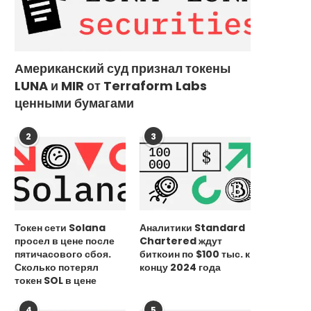
Американский суд признал токены
LUNA и MIR от Terraform Labs
ценными бумагами
2
3
Токен сети Solana
Аналитики Standard
просел в цене после
Chartered ждут
пятичасового сбоя.
биткоин по $100 тыс. к
Сколько потерял
концу 2024 года
токен SOL в цене
4
5