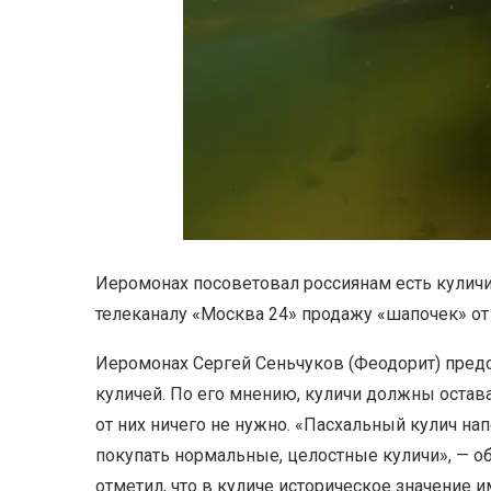
Иеромонах посоветовал россиянам есть кулич
телеканалу «Москва 24» продажу «шапочек» от
Иеромонах Сергей Сеньчуков (Феодорит) предо
куличей. По его мнению, куличи должны остава
от них ничего не нужно. «Пасхальный кулич на
покупать нормальные, целостные куличи», — о
отметил, что в куличе историческое значение 