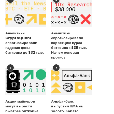
Аналитики
Аналитики
CryptoQuant
спрогнозировали
спрогнозировали
коррекцию курса
падение цены
биткоина к $38 тыс.
биткоина до $32 тыс.
На чем основан
прогноз
6
7
Акции майнеров
Альфа-банк
Похитителям древних кельтских
могут вырасти
выпустил ЦФА на
монет из музея вынесли приговор
быстрее биткоина.
золото. Как это