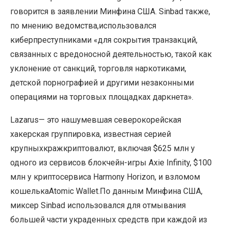
говорится в заявлении Минфина США. Sinbad также,
по мнению ведомства,использовался
киберпреступниками «для сокрытия транзакций,
связанных с вредоносной деятельностью, такой как
уклонение от санкций, торговля наркотиками,
детской порнографией и другими незаконными
операциями на торговых площадках даркнета».
Lazarus— это нашумевшая северокорейская
хакерская группировка, известная серией
крупныхкражкриптовалют, включая $625 млн у
одного из сервисов блокчейн-игры Axie Infinity, $100
млн у криптосервиса Harmony Horizon, и взломом
кошелькаAtomic Wallet.По данным Минфина США,
миксер Sinbad использовался для отмывания
большей части украденных средств при каждой из