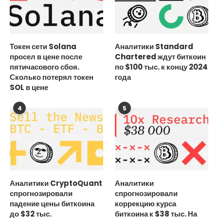
Токен сети Solana
Аналитики Standard
просел в цене после
Chartered ждут биткоин
пятичасового сбоя.
по $100 тыс. к концу 2024
Сколько потерял токен
года
SOL в цене
4
5
Аналитики CryptoQuant
Аналитики
спрогнозировали
спрогнозировали
падение цены биткоина
коррекцию курса
до $32 тыс.
биткоина к $38 тыс. На