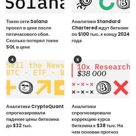
Токен сети Solana
Аналитики Standard
просел в цене после
Chartered ждут биткоин
пятичасового сбоя.
по $100 тыс. к концу 2024
Сколько потерял токен
года
SOL в цене
4
5
Аналитики CryptoQuant
Аналитики
спрогнозировали
спрогнозировали
падение цены биткоина
коррекцию курса
до $32 тыс.
биткоина к $38 тыс. На
чем основан прогноз