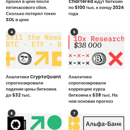
просел в цене после
Chartered ждут биткоин
пятичасового сбоя.
по $100 тыс. к концу 2024
Сколько потерял токен
года
SOL в цене
4
5
Аналитики CryptoQuant
Аналитики
спрогнозировали
спрогнозировали
падение цены биткоина
коррекцию курса
до $32 тыс.
биткоина к $38 тыс. На
чем основан прогноз
6
7