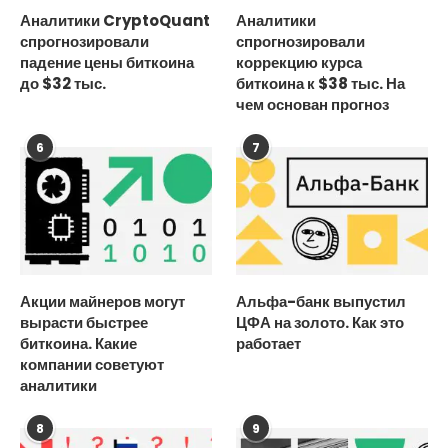
Аналитики CryptoQuant
Аналитики
спрогнозировали
спрогнозировали
падение цены биткоина
коррекцию курса
до $32 тыс.
биткоина к $38 тыс. На
чем основан прогноз
6
7
Акции майнеров могут
Альфа-банк выпустил
вырасти быстрее
ЦФА на золото. Как это
биткоина. Какие
работает
компании советуют
аналитики
8
9