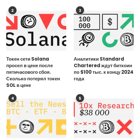
2
3
Токен сети Solana
Аналитики Standard
просел в цене после
Chartered ждут биткоин
пятичасового сбоя.
по $100 тыс. к концу 2024
Сколько потерял токен
года
SOL в цене
4
5