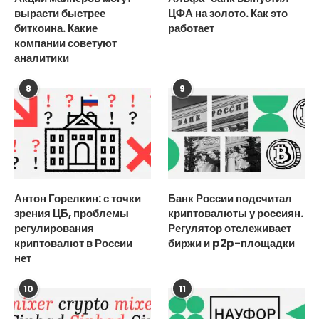
вырасти быстрее
ЦФА на золото. Как это
биткоина. Какие
работает
компании советуют
аналитики
8
9
Антон Горелкин: с точки
Банк России подсчитал
зрения ЦБ, проблемы
криптовалюты у россиян.
регулирования
Регулятор отслеживает
криптовалют в России
биржи и p2p-площадки
нет
10
11