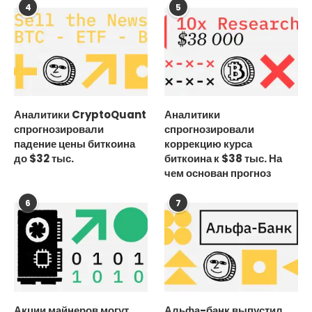
4
5
Аналитики CryptoQuant
Аналитики
спрогнозировали
спрогнозировали
падение цены биткоина
коррекцию курса
до $32 тыс.
биткоина к $38 тыс. На
чем основан прогноз
6
7
Акции майнеров могут
Альфа-банк выпустил