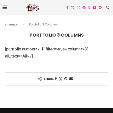
главную
Portfolio 3 Columns
PORTFOLIO 3 COLUMNS
[portfolio number=»-1″ filter=»true» column=»3″
all_text=»All» /]
SHARE