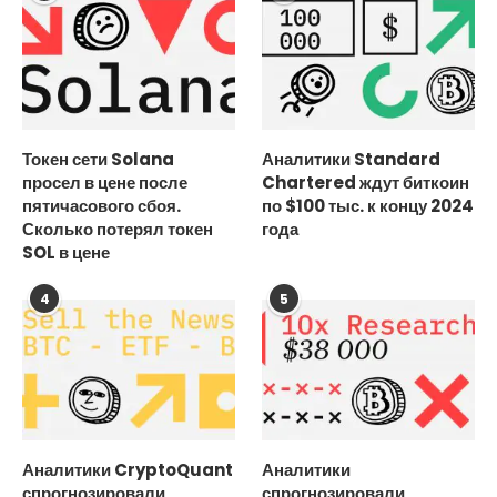
Токен сети Solana
Аналитики Standard
просел в цене после
Chartered ждут биткоин
пятичасового сбоя.
по $100 тыс. к концу 2024
Сколько потерял токен
года
SOL в цене
4
5
Аналитики CryptoQuant
Аналитики
спрогнозировали
спрогнозировали