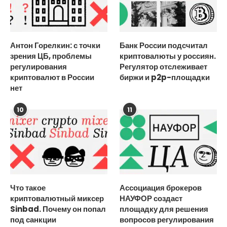
Антон Горелкин: с точки
Банк России подсчитал
зрения ЦБ, проблемы
криптовалюты у россиян.
регулирования
Регулятор отслеживает
криптовалют в России
биржи и p2p-площадки
нет
10
11
Что такое
Ассоциация брокеров
криптовалютный миксер
НАУФОР создаст
Sinbad. Почему он попал
площадку для решения
под санкции
вопросов регулирования