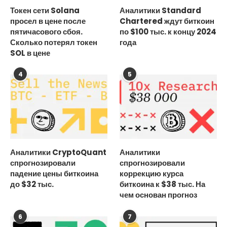
Токен сети Solana
Аналитики Standard
просел в цене после
Chartered ждут биткоин
пятичасового сбоя.
по $100 тыс. к концу 2024
Сколько потерял токен
года
SOL в цене
4
5
Аналитики CryptoQuant
Аналитики
спрогнозировали
спрогнозировали
падение цены биткоина
коррекцию курса
до $32 тыс.
биткоина к $38 тыс. На
чем основан прогноз
6
7