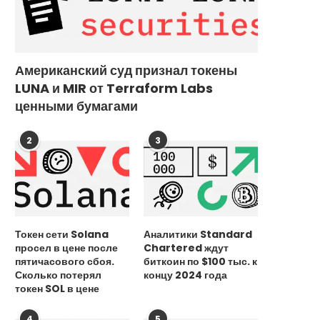
Американский суд признал токены
LUNA и MIR от Terraform Labs
ценными бумагами
2
3
Токен сети Solana
Аналитики Standard
просел в цене после
Chartered ждут
пятичасового сбоя.
биткоин по $100 тыс. к
Сколько потерял
концу 2024 года
токен SOL в цене
В Telegram ответили на
В Турции рассказали о
ограничения вызовов в России
урегулирования конфликта
4
5