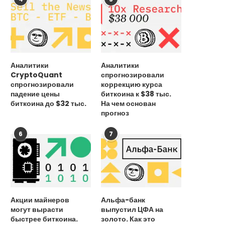
28 августа, 2025
24 августа, 2025
Аналитики
Аналитики
CryptoQuant
спрогнозировали
спрогнозировали
коррекцию курса
падение цены
биткоина к $38 тыс.
биткоина до $32 тыс.
На чем основан
прогноз
6
7
Акции майнеров
Альфа-банк
могут вырасти
выпустил ЦФА на
быстрее биткоина.
золото. Как это