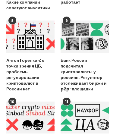
Какие компании
работает
советуют аналитики
8
9
Антон Горелкин: с
Банк России
точки зрения ЦБ,
подсчитал
проблемы
криптовалюты у
регулирования
россиян. Регулятор
криптовалют в
отслеживает биржи и
России нет
p2p-площадки
10
11