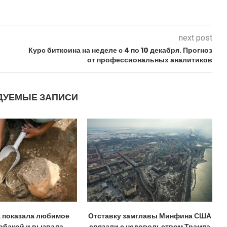
next post
Курс биткоина на неделе с 4 по 10 декабря. Прогноз
от профессиональных аналитиков
ДУЕМЫЕ ЗАПИСИ
а показала любимое
Отставку замглавы Минфина США
собакой и вызвала...
связали с недовольством Трампа