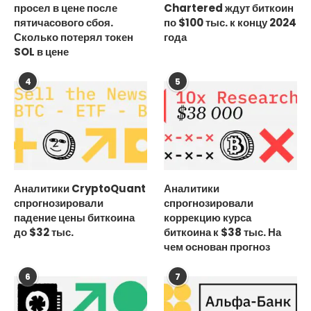
просел в цене после
Chartered ждут биткоин
пятичасового сбоя.
по $100 тыс. к концу 2024
Сколько потерял токен
года
SOL в цене
4
5
Аналитики CryptoQuant
Аналитики
спрогнозировали
спрогнозировали
падение цены биткоина
коррекцию курса
до $32 тыс.
биткоина к $38 тыс. На
чем основан прогноз
6
7