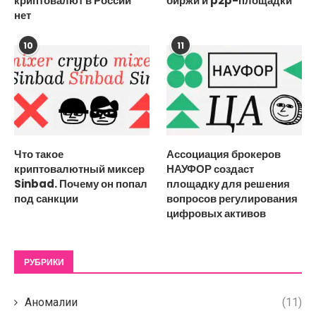
криптовалют в России
биржи и p2p-площадки
нет
10
11
Что такое
Ассоциация брокеров
криптовалютный миксер
НАУФОР создаст
Sinbad. Почему он попал
площадку для решения
под санкции
вопросов регулирования
цифровых активов
РУБРИКИ
Аномалии
(11)