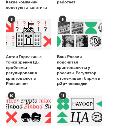
Какие компании
работает
советуют аналитики
8
9
Антон Горелкин: с
Банк России
точки зрения ЦБ,
подсчитал
проблемы
криптовалюты у
регулирования
россиян. Регулятор
криптовалют в
отслеживает биржи и
России нет
p2p-площадки
10
11