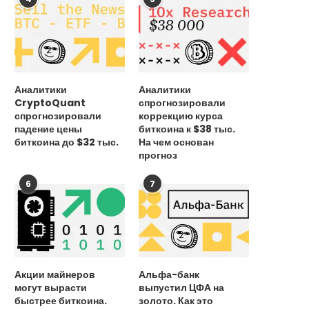
Аналитики
Аналитики
CryptoQuant
спрогнозировали
спрогнозировали
коррекцию курса
падение цены
биткоина к $38 тыс.
биткоина до $32 тыс.
На чем основан
прогноз
6
7
Акции майнеров
Альфа-банк
могут вырасти
выпустил ЦФА на
быстрее биткоина.
золото. Как это