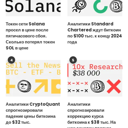
Токен сети Solana
Аналитики Standard
просел в цене после
Chartered ждут биткоин
пятичасового сбоя.
по $100 тыс. к концу 2024
Сколько потерял токен
года
SOL в цене
4
5
Аналитики CryptoQuant
Аналитики
спрогнозировали
спрогнозировали
падение цены биткоина
коррекцию курса
до $32 тыс.
биткоина к $38 тыс. На