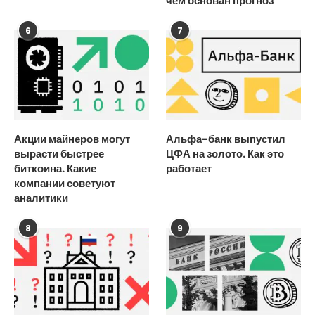
чем основан прогноз
6
7
Акции майнеров могут
Альфа-банк выпустил
вырасти быстрее
ЦФА на золото. Как это
биткоина. Какие
работает
компании советуют
аналитики
8
9