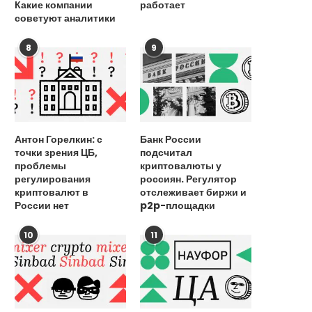
Какие компании
работает
советуют аналитики
8
9
Антон Горелкин: с
Банк России
точки зрения ЦБ,
подсчитал
проблемы
криптовалюты у
регулирования
россиян. Регулятор
криптовалют в
отслеживает биржи и
России нет
p2p-площадки
10
11