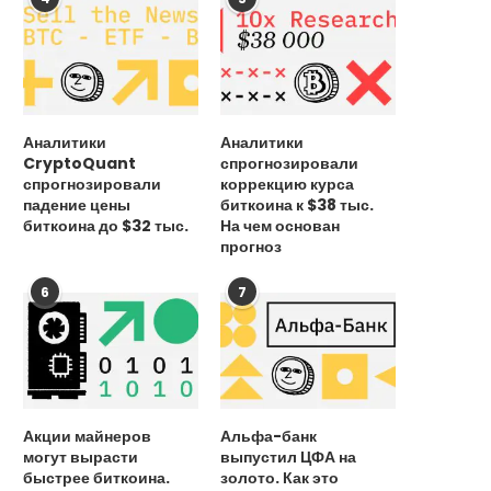
Аналитики
Аналитики
CryptoQuant
спрогнозировали
спрогнозировали
коррекцию курса
падение цены
биткоина к $38 тыс.
биткоина до $32 тыс.
На чем основан
прогноз
6
7
Акции майнеров
Альфа-банк
могут вырасти
выпустил ЦФА на
быстрее биткоина.
золото. Как это