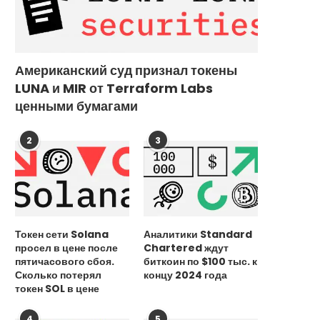
Американский суд признал токены
LUNA и MIR от Terraform Labs
ценными бумагами
2
3
Основатель блокчейна Celestia
Похитители майнера в И
признался в хакерском прошлом
потребовали выкуп в 1
20 сентября, 2025
15 сентября, 2025
Токен сети Solana
Аналитики Standard
просел в цене после
Chartered ждут
пятичасового сбоя.
биткоин по $100 тыс. к
Сколько потерял
концу 2024 года
токен SOL в цене
4
5