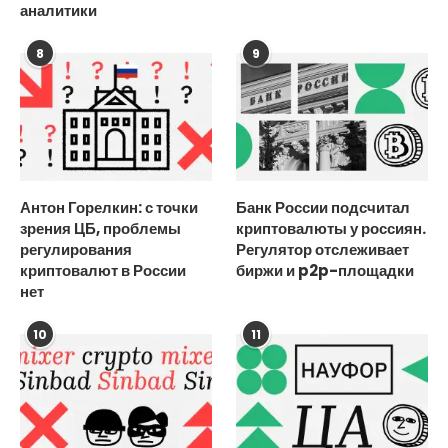
аналитики
8
9
Антон Горелкин: с точки
Банк России подсчитал
зрения ЦБ, проблемы
криптовалюты у россиян.
регулирования
Регулятор отслеживает
криптовалют в России
биржи и p2p-площадки
нет
10
11