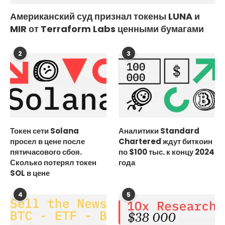
Американский суд признал токены LUNA и
MIR от Terraform Labs ценными бумагами
2
3
Токен сети Solana
Аналитики Standard
просел в цене после
Chartered ждут биткоин
пятичасового сбоя.
по $100 тыс. к концу 2024
Сколько потерял токен
года
SOL в цене
4
5