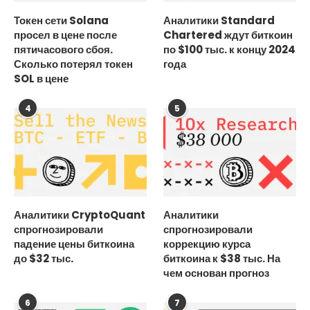
Токен сети Solana
Аналитики Standard
просел в цене после
Chartered ждут биткоин
пятичасового сбоя.
по $100 тыс. к концу 2024
Сколько потерял токен
года
SOL в цене
4
5
Аналитики CryptoQuant
Аналитики
спрогнозировали
спрогнозировали
падение цены биткоина
коррекцию курса
до $32 тыс.
биткоина к $38 тыс. На
чем основан прогноз
6
7