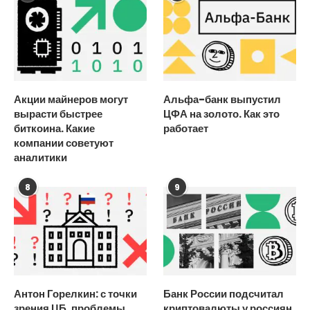
Акции майнеров могут
Альфа-банк выпустил
вырасти быстрее
ЦФА на золото. Как это
биткоина. Какие
работает
компании советуют
аналитики
8
9
Антон Горелкин: с точки
Банк России подсчитал
зрения ЦБ, проблемы
криптовалюты у россиян.