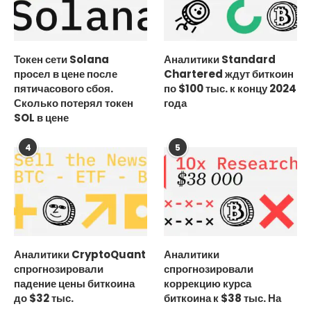
Токен сети Solana
Аналитики Standard
просел в цене после
Chartered ждут биткоин
пятичасового сбоя.
по $100 тыс. к концу 2024
Сколько потерял токен
года
SOL в цене
4
5
Аналитики CryptoQuant
Аналитики
спрогнозировали
спрогнозировали
падение цены биткоина
коррекцию курса
до $32 тыс.
биткоина к $38 тыс. На