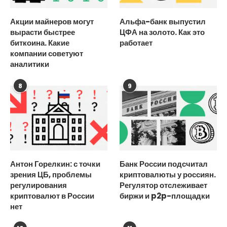
Акции майнеров могут
Альфа-банк выпустил
вырасти быстрее
ЦФА на золото. Как это
биткоина. Какие
работает
компании советуют
аналитики
8
9
Антон Горелкин: с точки
Банк России подсчитал
зрения ЦБ, проблемы
криптовалюты у россиян.
регулирования
Регулятор отслеживает
криптовалют в России
биржи и p2p-площадки
нет