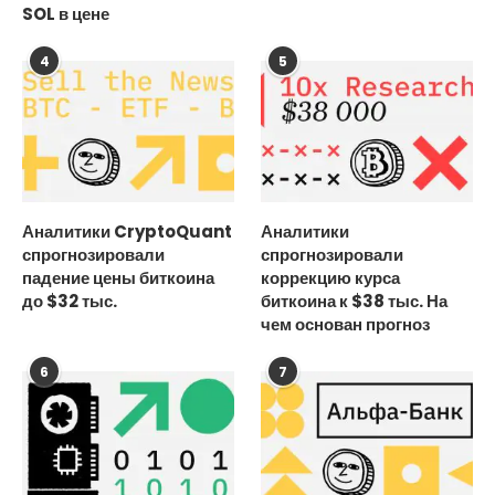
SOL в цене
4
5
Аналитики CryptoQuant
Аналитики
спрогнозировали
спрогнозировали
падение цены биткоина
коррекцию курса
до $32 тыс.
биткоина к $38 тыс. На
чем основан прогноз
6
7