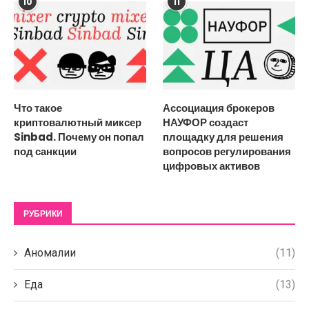
10
11
Что такое
Ассоциация брокеров
криптовалютный миксер
НАУФОР создаст
Sinbad. Почему он попал
площадку для решения
под санкции
вопросов регулирования
цифровых активов
РУБРИКИ
Аномалии
(11)
Еда
(13)