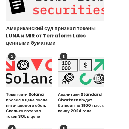
Американский суд признал токены
LUNA и MIR от Terraform Labs
ценными бумагами
2
3
Токен сети Solana
Аналитики Standard
просел в цене после
Chartered ждут
пятичасового сбоя.
биткоин по $100 тыс. к
Сколько потерял
концу 2024 года
токен SOL в цене
4
5