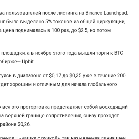
 пользователей после листинга на Binance Launchpad,
тинг было выделено 5% токенов из общей циркуляции,
 цена поднималась в 100 раз, до $2.5, но потом
площадки, а в ноябре этого года вышли торги к BTC
тобирже— Upbit.
уясь в диапазоне от $0,17 до $0,35 уже в течение 200
будет хорошим и отличным для начала глобального
но вся это проторговка представляет собой восходящий
а верхней границе сопротивления, снизу проходят
районе $0,26.
ренда— «чашка с ручкой», так называемая линия шеи