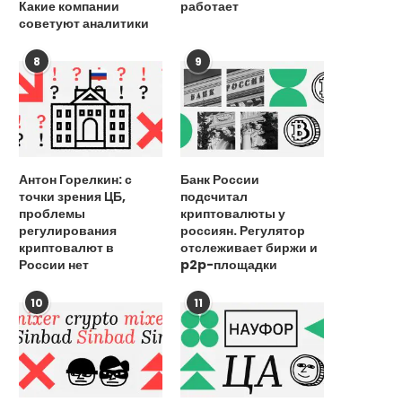
Какие компании
работает
советуют аналитики
8
9
Антон Горелкин: с
Банк России
точки зрения ЦБ,
подсчитал
проблемы
криптовалюты у
регулирования
россиян. Регулятор
криптовалют в
отслеживает биржи и
России нет
p2p-площадки
10
11