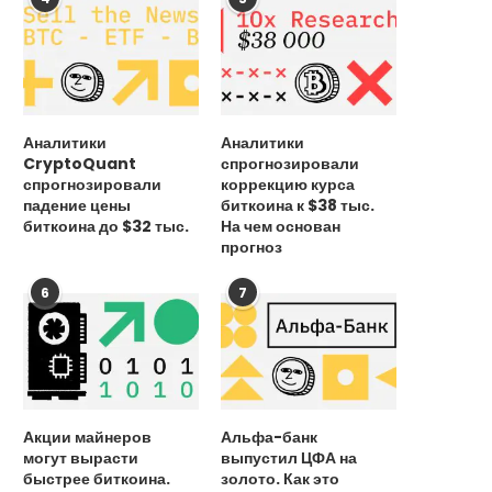
Аналитики
Аналитики
CryptoQuant
спрогнозировали
спрогнозировали
коррекцию курса
падение цены
биткоина к $38 тыс.
биткоина до $32 тыс.
На чем основан
прогноз
6
7
Акции майнеров
Альфа-банк
могут вырасти
выпустил ЦФА на
быстрее биткоина.
золото. Как это