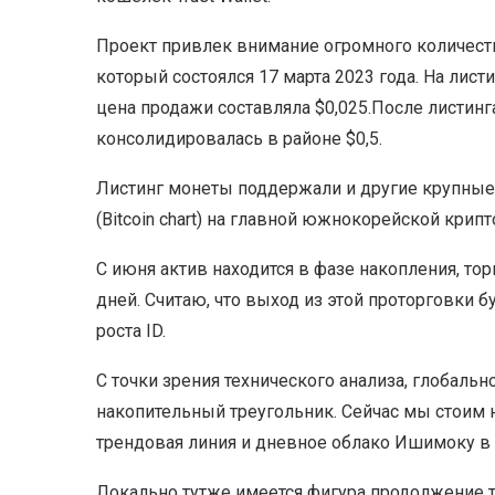
Проект привлек внимание огромного количества
который состоялся 17 марта 2023 года. На лис
цена продажи составляла $0,025.После листинга
консолидировалась в районе $0,5.
Листинг монеты поддержали и другие крупные 
(Bitcoin chart) на главной южнокорейской крип
С июня актив находится в фазе накопления, торг
дней. Считаю, что выход из этой проторговки 
роста ID.
С точки зрения технического анализа, глобаль
накопительный треугольник. Сейчас мы стоим н
трендовая линия и дневное облако Ишимоку в 
Локально тутже имеется фигура продолжение т