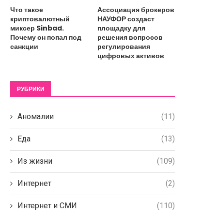
Что такое
Ассоциация брокеров
криптовалютный
НАУФОР создаст
миксер Sinbad.
площадку для
Почему он попал под
решения вопросов
санкции
регулирования
цифровых активов
Основатель блокчейна Celestia
Похитители майнера в И
РУБРИКИ
признался в хакерском прошлом
потребовали выкуп в 1
20 сентября, 2025
15 сентября, 2025
Аномалии
(11)
Еда
(13)
Из жизни
(109)
Интернет
(2)
Интернет и СМИ
(110)