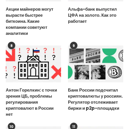
Акции майнеров могут
Альфа-банк выпустил
вырасти быстрее
ЦФА на золото. Как это
биткоина. Какие
работает
компании советуют
аналитики
8
9
Антон Горелкин: с точки
Банк России подсчитал
зрения ЦБ, проблемы
криптовалюты у россиян.
регулирования
Регулятор отслеживает
криптовалют в России
биржи и p2p-площадки
нет
10
11