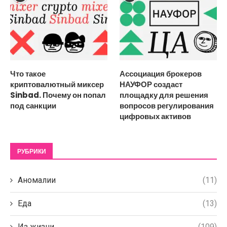
Что такое
Ассоциация брокеров
криптовалютный миксер
НАУФОР создаст
Sinbad. Почему он попал
площадку для решения
под санкции
вопросов регулирования
цифровых активов
РУБРИКИ
Аномалии
(11)
Еда
(13)
Из жизни
(109)