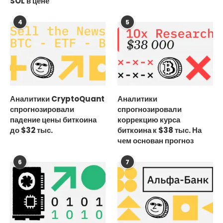
SOL в цене
4
5
Аналитики CryptoQuant
Аналитики
спрогнозировали
спрогнозировали
падение цены биткоина
коррекцию курса
до $32 тыс.
биткоина к $38 тыс. На
чем основан прогноз
6
7