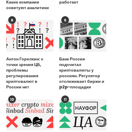
Какие компании
работает
советуют аналитики
8
9
Антон Горелкин: с
Банк России
точки зрения ЦБ,
подсчитал
проблемы
криптовалюты у
регулирования
россиян. Регулятор
криптовалют в
отслеживает биржи и
России нет
p2p-площадки
10
11