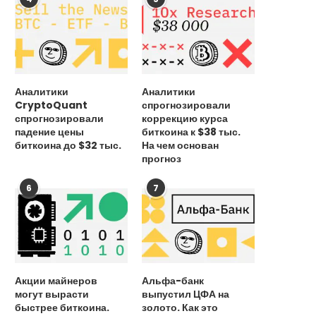
Аналитики
Аналитики
CryptoQuant
спрогнозировали
спрогнозировали
коррекцию курса
падение цены
биткоина к $38 тыс.
биткоина до $32 тыс.
На чем основан
прогноз
6
7
Акции майнеров
Альфа-банк
могут вырасти
выпустил ЦФА на
быстрее биткоина.
золото. Как это