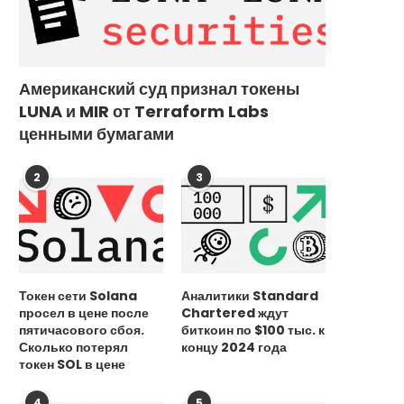
Основатель блокчейна Celestia
Похитители майнера в И
Американский суд признал токены
признался в хакерском прошлом
потребовали выкуп в 1
LUNA и MIR от Terraform Labs
20 сентября, 2025
15 сентября, 2025
ценными бумагами
2
3
Токен сети Solana
Аналитики Standard
просел в цене после
Chartered ждут
пятичасового сбоя.
биткоин по $100 тыс. к
Сколько потерял
концу 2024 года
токен SOL в цене
4
5